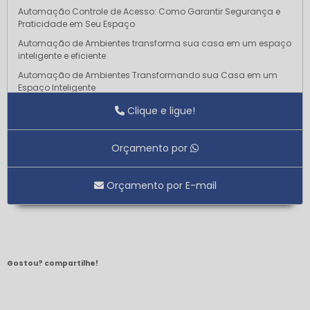
Automação Controle de Acesso: Como Garantir Segurança e
Praticidade em Seu Espaço
Automação de Ambientes transforma sua casa em um espaço
inteligente e eficiente
Automação de Ambientes Transformando sua Casa em um
Espaço Inteligente
Automação de Ambientes Transforme sua Casa em um Espaço
Clique e ligue!
Inteligente e Conectado
Automação de Ambientes: Deixando sua Casa mais Inteligente
Orçamento por
Automação de Ambientes: Transforme Seu Espaço
Automação de Infraestrutura para Otimizar Processos e Reduzir
Orçamento por E-mail
Custos
Automação de Infraestrutura Revoluciona a Gestão de Recursos
e Aumenta a Eficiência
Automação de Infraestrutura Revoluciona a Gestão de Recursos
e Aumenta a Eficiência
Gostou? compartilhe!
Automação de Infraestrutura: O Que Saber
Automação de Infraestrutura: Transformando a Gestão e
Eficiência em Projetos Modernos