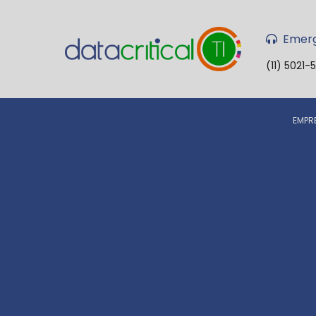
Emerg
(11) 5021-
EMPR