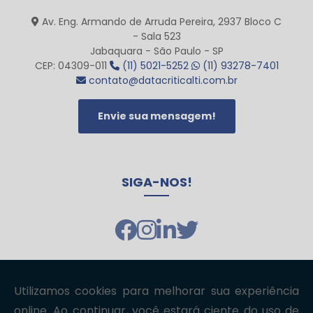
Av. Eng. Armando de Arruda Pereira, 2937 Bloco C
- Sala 523
Jabaquara - São Paulo - SP
CEP: 04309-011
(11) 5021-5252
(11) 93278-7401
contato@datacriticalti.com.br
Envie sua mensagem!
SIGA-NOS!
Copyright © datacriticalTI. (Lei 9610 de 19/02/1998)
W3C
W3C