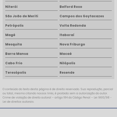
Niterói
Belford Roxo
São João de Meriti
Campos dos Goytacazes
Petrópolis
Volta Redonda
Magé
Itaboraí
Mesquita
Nova Friburgo
Barra Mansa
Macaé
Cabo Frio
Nilópolis
Teresópolis
Resende
O conteúdo do texto desta página é de direito reservado. Sua reprodução, parcial
ou total, mesmo citando nossos links, é proibida sem a autorização do autor.
Crime de violação de direito autoral – artigo 184 do Código Penal –
Lei 9610/98 -
Lei de direitos autorais
.