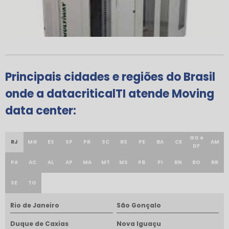
Principais cidades e regiões do Brasil
onde a datacriticalTI atende Moving
data center:
GO e
RJ
MG
ES
SP
PR
SC
RS
PE
BA
CE
AM
DF
PA
AC
AL
AP
MA
MT
MS
PB
PI
RN
RO
RR
SE
TO
Rio de Janeiro
São Gonçalo
Duque de Caxias
Nova Iguaçu