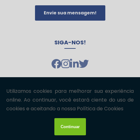
Automação Inteligente em Controle de Acesso para Garantir
Segurança e Praticidade
Envie sua mensagem!
Benefícios do Cabeamento Estruturado em Data Center
Benefícios do Projeto Rede GPON para Empresas
Cabeamento Estruturado Data Center garante eficiência e
segurança
SIGA-NOS!
Cabeamento Estruturado Data Center: Benefícios e Melhores
Práticas
Cabeamento Estruturado em Data Centers: Guia Essencial para
Otimizar Sua Infraestrutura
Cabeamento Estruturado em Fibra Óptica
Cabeamento Estruturado em Fibra Óptica
Copyright © datacriticalTI. (Lei 9610 de 19/02/1998)
Cabeamento Estruturado Fibra Óptica: Como Escolher a Melhor
W3C
W3C
Solução
Cabeamento Estruturado Fibra Óptica: Como Escolher a Melhor
Solução para Sua Rede
Cabeamento Estruturado Fibra Óptica: Guia Completo
Cabeamento estruturado fibra óptica: tudo que você precisa
saber