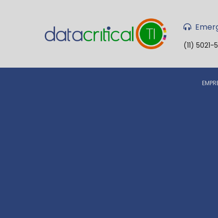
Emerg
(11) 5021-
EMPR