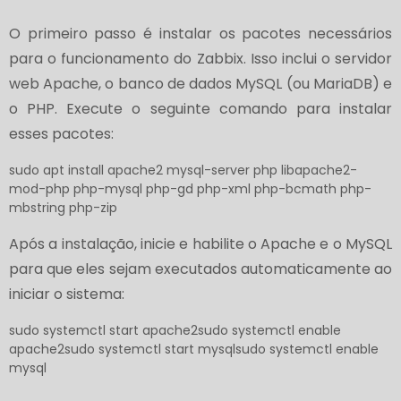
O primeiro passo é instalar os pacotes necessários
para o funcionamento do Zabbix. Isso inclui o servidor
web Apache, o banco de dados MySQL (ou MariaDB) e
o PHP. Execute o seguinte comando para instalar
esses pacotes:
sudo apt install apache2 mysql-server php libapache2-
mod-php php-mysql php-gd php-xml php-bcmath php-
mbstring php-zip
Após a instalação, inicie e habilite o Apache e o MySQL
para que eles sejam executados automaticamente ao
iniciar o sistema:
sudo systemctl start apache2sudo systemctl enable
apache2sudo systemctl start mysqlsudo systemctl enable
mysql