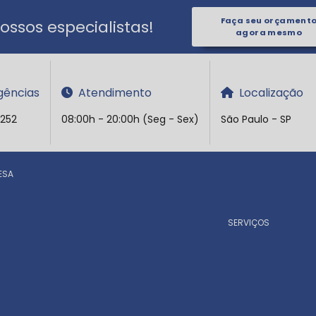
Faça seu orçament
ssos especialistas!
agora mesmo
ências
Atendimento
Localização
5252
08:00h - 20:00h (Seg - Sex)
São Paulo - SP
ESA
SERVIÇOS