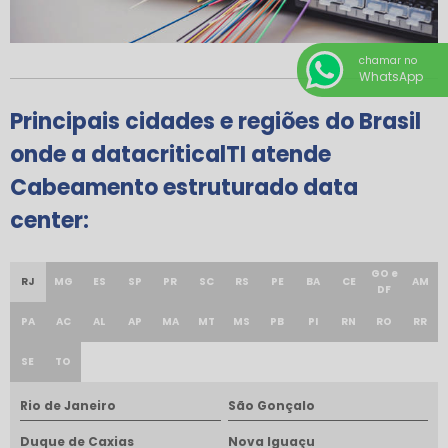
chamar no
WhatsApp
Principais cidades e regiões do Brasil
onde a datacriticalTI atende
Cabeamento estruturado data
center:
GO e
RJ
MG
ES
SP
PR
SC
RS
PE
BA
CE
AM
DF
PA
AC
AL
AP
MA
MT
MS
PB
PI
RN
RO
RR
SE
TO
Rio de Janeiro
São Gonçalo
Duque de Caxias
Nova Iguaçu