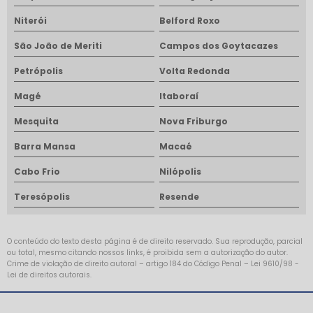
Niterói
Belford Roxo
São João de Meriti
Campos dos Goytacazes
Petrópolis
Volta Redonda
Magé
Itaboraí
Mesquita
Nova Friburgo
Barra Mansa
Macaé
Cabo Frio
Nilópolis
Teresópolis
Resende
O conteúdo do texto desta página é de direito reservado. Sua reprodução, parcial
ou total, mesmo citando nossos links, é proibida sem a autorização do autor.
Crime de violação de direito autoral – artigo 184 do Código Penal –
Lei 9610/98 -
Lei de direitos autorais
.