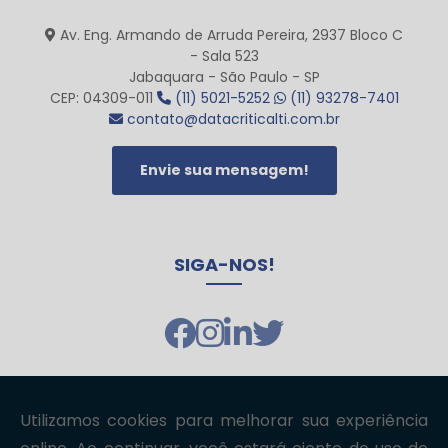
Av. Eng. Armando de Arruda Pereira, 2937 Bloco C
- Sala 523
Jabaquara - São Paulo - SP
CEP: 04309-011
(11) 5021-5252
(11) 93278-7401
contato@datacriticalti.com.br
Envie sua mensagem!
SIGA-NOS!
Copyright © datacriticalTI. (Lei 9610 de 19/02/1998)
W3C
W3C