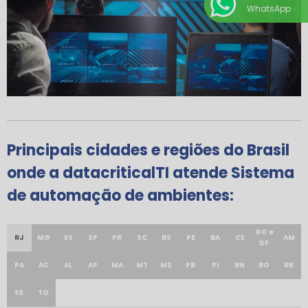
WhatsApp
Principais cidades e regiões do Brasil
onde a datacriticalTI atende Sistema
de automação de ambientes:
GO e
RJ
MG
ES
SP
PR
SC
RS
PE
BA
CE
AM
DF
PA
AC
AL
AP
MA
MT
MS
PB
PI
RN
RO
RR
SE
TO