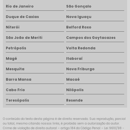
Rio de Janeiro
São Gonçalo
Duque de Caxias
Nova Iguaçu
Niterói
Belford Roxo
São João de Meriti
Campos dos Goytacazes
Petrópolis
Volta Redonda
Magé
Itaboraí
Mesquita
Nova Friburgo
Barra Mansa
Macaé
Cabo Frio
Nilópolis
Teresópolis
Resende
O conteúdo do texto desta página é de direito reservado. Sua reprodução, parcial
ou total, mesmo citando nossos links, é proibida sem a autorização do autor.
Crime de violação de direito autoral – artigo 184 do Código Penal –
Lei 9610/98 -