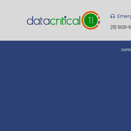
Emerg
(11) 5021-
EMPR