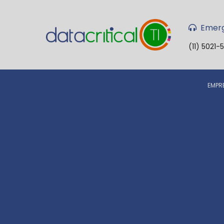
Emerg
(11) 5021-
EMPR