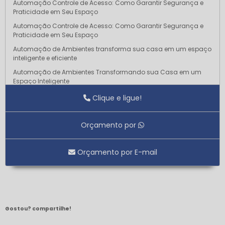
Automação Controle de Acesso: Como Garantir Segurança e
Praticidade em Seu Espaço
Automação Controle de Acesso: Como Garantir Segurança e
Praticidade em Seu Espaço
Automação de Ambientes transforma sua casa em um espaço
inteligente e eficiente
Automação de Ambientes Transformando sua Casa em um
Espaço Inteligente
Automação de Ambientes Transforme sua Casa em um Espaço
Clique e ligue!
Inteligente e Conectado
Automação de Ambientes: Deixando sua Casa mais Inteligente
Orçamento por
Automação de Ambientes: Transforme Seu Espaço
Automação de Infraestrutura para Otimizar Processos e Reduzir
Orçamento por E-mail
Custos
Automação de Infraestrutura Revoluciona a Gestão de Recursos
e Aumenta a Eficiência
Automação de Infraestrutura Revoluciona a Gestão de Recursos
e Aumenta a Eficiência
Gostou? compartilhe!
Automação de Infraestrutura: O Que Saber