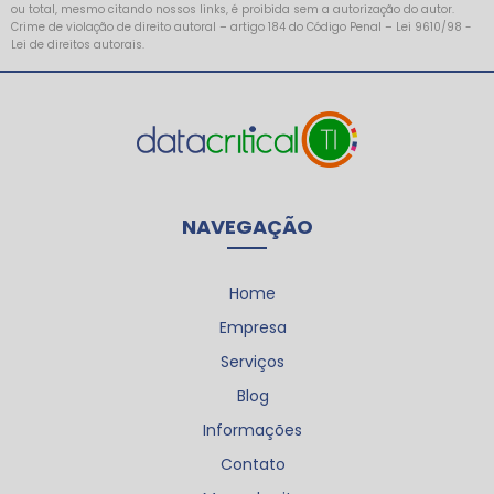
ou total, mesmo citando nossos links, é proibida sem a autorização do autor.
Crime de violação de direito autoral – artigo 184 do Código Penal –
Lei 9610/98 -
Lei de direitos autorais
.
NAVEGAÇÃO
Home
Empresa
Serviços
Blog
Informações
Contato