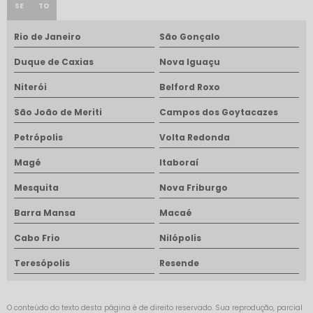
SE
TO
Rio de Janeiro
São Gonçalo
Duque de Caxias
Nova Iguaçu
Niterói
Belford Roxo
São João de Meriti
Campos dos Goytacazes
Petrópolis
Volta Redonda
Magé
Itaboraí
Mesquita
Nova Friburgo
Barra Mansa
Macaé
Cabo Frio
Nilópolis
Teresópolis
Resende
O conteúdo do texto desta página é de direito reservado. Sua reprodução, parcial