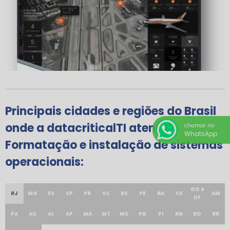
Principais cidades e regiões do Brasil
onde a datacriticalTI atende
chamar no
WhatsApp
Formatação e instalação de sistemas
operacionais:
GO e
RJ
MG
ES
SP
PR
SC
RS
PE
BA
CE
AM
DF
PA
AC
AL
AP
MA
MT
MS
PB
PI
RN
RO
RR