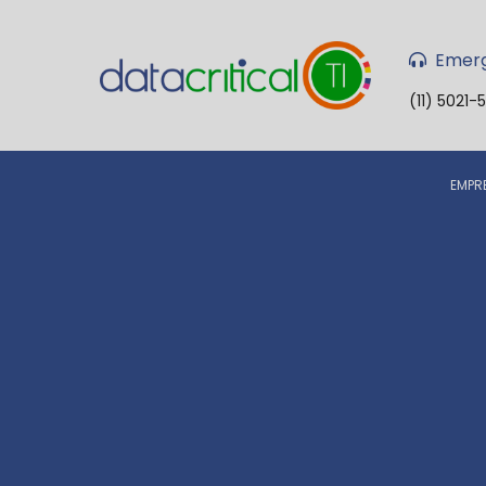
Emerg
(11) 5021-
EMPR