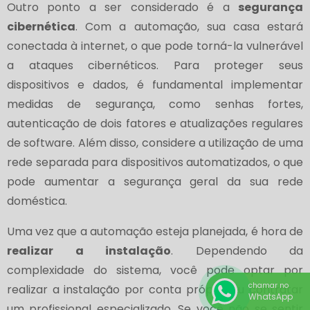
Outro ponto a ser considerado é a
segurança
cibernética
. Com a automação, sua casa estará
conectada à internet, o que pode torná-la vulnerável
a ataques cibernéticos. Para proteger seus
dispositivos e dados, é fundamental implementar
medidas de segurança, como senhas fortes,
autenticação de dois fatores e atualizações regulares
de software. Além disso, considere a utilização de uma
rede separada para dispositivos automatizados, o que
pode aumentar a segurança geral da sua rede
doméstica.
Uma vez que a automação esteja planejada, é hora de
realizar a instalação
. Dependendo da
complexidade do sistema, você pode optar por
chamar no
realizar a instalação por conta própria ou contratar
WhatsApp
um profissional especializado. Se você não se sentir