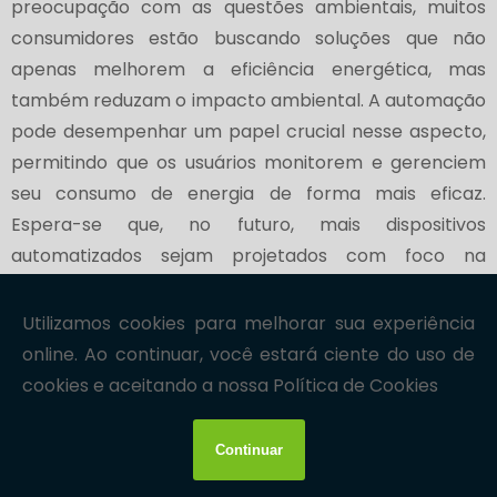
preocupação com as questões ambientais, muitos
consumidores estão buscando soluções que não
apenas melhorem a eficiência energética, mas
também reduzam o impacto ambiental. A automação
pode desempenhar um papel crucial nesse aspecto,
permitindo que os usuários monitorem e gerenciem
seu consumo de energia de forma mais eficaz.
Espera-se que, no futuro, mais dispositivos
automatizados sejam projetados com foco na
sustentabilidade, utilizando materiais recicláveis e
tecnologias que minimizem o desperdício.
A
integração de dispositivos de saúde
também
está se tornando uma tendência relevante na
automação de ambientes. Com o aumento da
conscientização sobre a saúde e o bem-estar,
dispositivos que monitoram a saúde, como wearables