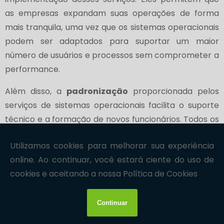
as empresas expandam suas operações de forma
mais tranquila, uma vez que os sistemas operacionais
podem ser adaptados para suportar um maior
número de usuários e processos sem comprometer a
performance.
Além disso, a
padronização
proporcionada pelos
serviços de sistemas operacionais facilita o suporte
técnico e a formação de novos funcionários. Todos os
colaboradores trabalham com uma interface e um
conjunto de ferramentas semelhantes, o que
simplifica a resolução de problemas e a formação.
Finalmente, a implementação de serviços de sistemas
operacionais pode resultar em uma
melhor tomada
de decisão
. Com sistemas operacionais adequados,