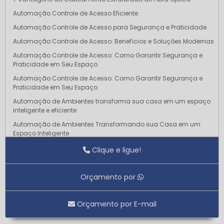
Automação Controle de Acesso Eficiente
Automação Controle de Acesso para Segurança e Praticidade
Automação Controle de Acesso: Benefícios e Soluções Modernas
Automação Controle de Acesso: Como Garantir Segurança e
Praticidade em Seu Espaço
Automação Controle de Acesso: Como Garantir Segurança e
Praticidade em Seu Espaço
Automação de Ambientes transforma sua casa em um espaço
inteligente e eficiente
Automação de Ambientes Transformando sua Casa em um
Espaço Inteligente
Automação de Ambientes Transforme sua Casa em um Espaço
Clique e ligue!
Inteligente e Conectado
Automação de Ambientes: Deixando sua Casa mais Inteligente
Orçamento por
Automação de Ambientes: Transforme Seu Espaço
Automação de Infraestrutura para Otimizar Processos e Reduzir
Orçamento por E-mail
Custos
Automação de Infraestrutura Revoluciona a Gestão de Recursos