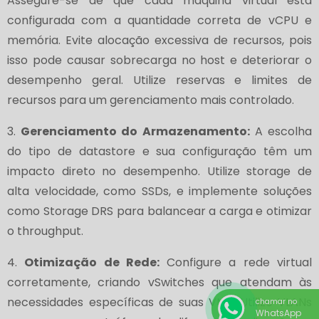
Assegure-se de que cada máquina virtual está
configurada com a quantidade correta de vCPU e
memória. Evite alocação excessiva de recursos, pois
isso pode causar sobrecarga no host e deteriorar o
desempenho geral. Utilize reservas e limites de
recursos para um gerenciamento mais controlado.
3.
Gerenciamento do Armazenamento:
A escolha
do tipo de datastore e sua configuração têm um
impacto direto no desempenho. Utilize storage de
alta velocidade, como SSDs, e implemente soluções
como Storage DRS para balancear a carga e otimizar
o throughput.
4.
Otimização de Rede:
Configure a rede virtual
corretamente, criando vSwitches que atendam às
necessidades específicas de suas VMs. Utilize VLANs
chamar no
WhatsApp