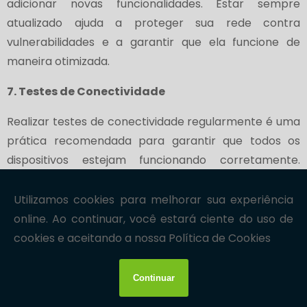
adicionar novas funcionalidades. Estar sempre
atualizado ajuda a proteger sua rede contra
vulnerabilidades e a garantir que ela funcione de
maneira otimizada.
7. Testes de Conectividade
Realizar testes de conectividade regularmente é uma
prática recomendada para garantir que todos os
dispositivos estejam funcionando corretamente.
Utilize ferramentas de teste de cabeamento para
verificar a continuidade e a qualidade do sinal. Isso
ajuda a identificar problemas antes que se tornem
críticos e garante que a infraestrutura de rede esteja
sempre em boas condições. Testes regulares podem
prevenir falhas inesperadas e garantir que a rede
opere de forma eficiente.