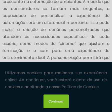
crescente na automação de ambientes. À medida que
os consumidores se tornam mais exigentes, a
capacidade de personalizar a experiência de
automação será um diferencial importante. Isso pode
incluir a criação de cenários personalizados que
atendam às necessidades específicas de cada
usuário, como modos de "cinema" que ajustam a
iluminação e o som para uma experiência de
entretenimento ideal. A personalização permitirá que
os usuários tenham um controle mais significativo
sobre seus ambientes, aumentando a satisfação e a
conveniência.
Além disso, a automação de ambientes está se
tornando mais acessível. Com a redução dos custos
de tecnologia e a disponibilidade de dispositivos mais
acessíveis, mais pessoas estão adotando soluções de