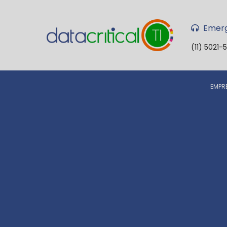
Emerg
(11) 5021-
EMPR