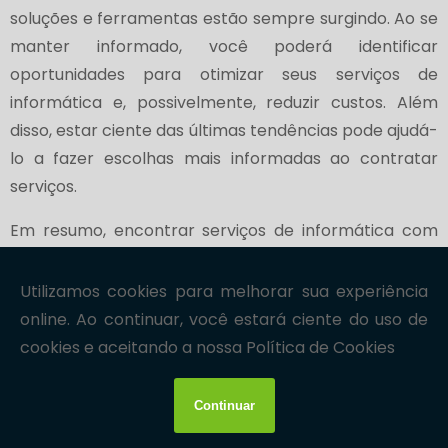
soluções e ferramentas estão sempre surgindo. Ao se
manter informado, você poderá identificar
oportunidades para otimizar seus serviços de
informática e, possivelmente, reduzir custos. Além
disso, estar ciente das últimas tendências pode ajudá-
lo a fazer escolhas mais informadas ao contratar
serviços.
Em resumo, encontrar serviços de informática com
bom custo-benefício requer pesquisa, comparação e
atenção aos detalhes. Ao seguir essas dicas, você
estará mais preparado para identificar prestadores
de serviços que ofereçam qualidade e preços justos.
Lembre-se de que o investimento em serviços de
informática é fundamental para garantir a eficiência
e a segurança de sua infraestrutura de TI, e escolher o