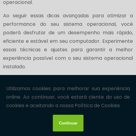
operacional.
Ao seguir essas dicas avançadas para otimizar a
performance do seu sistema operacional, você
poderá desfrutar de um desempenho mais rápido,
eficiente e estável em seu computador. Experimente
essas técnicas e ajustes para garantir a melhor
experiência possível com o seu sistema operacional
instalado.
Após explorar todos os passos necessários para a
instalação e configuração de sistemas operacionais e
conhecer dicas avançadas para otimizar a
performance, você está preparado para se tornar
um especialista nesse processo essencial para o
funcionamento adequado do seu computador.
Ao seguir o guia completo e realizar cada etapa de