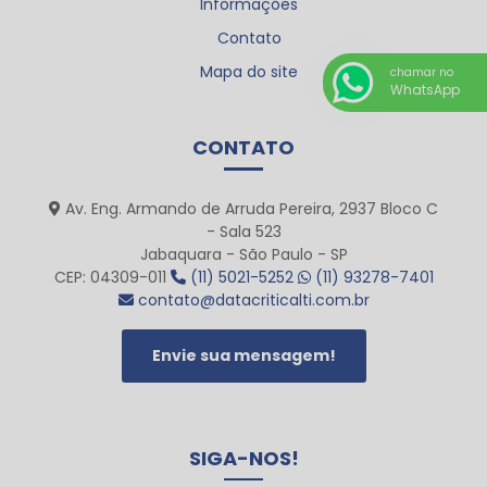
Informações
Contato
Mapa do site
chamar no
WhatsApp
CONTATO
Av. Eng. Armando de Arruda Pereira, 2937 Bloco C
- Sala 523
Jabaquara - São Paulo - SP
CEP: 04309-011
(11) 5021-5252
(11) 93278-7401
contato@datacriticalti.com.br
Envie sua mensagem!
SIGA-NOS!