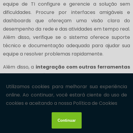
equipe de TI configure e gerencie a solução sem
dificuldades. Procure por interfaces amigáveis e
dashboards que ofereçam uma visão clara do
desempenho da rede e das atividades em tempo real.
Além disso, verifique se o sistema oferece suporte
técnico e documentação adequada para ajudar sua
equipe a resolver problemas rapidamente.
Além disso, a
integração com outras ferramentas
é uma característica que pode fazer uma grande
diferença na eficácia do sistema de monitoramento.
Verifique se a solução escolhida pode ser integrada a
outras ferramentas de segurança, como firewalls,
sistemas de prevenção de intrusões (IPS) e soluções
de gerenciamento de eventos e informações de
segurança (SIEM). A integração permite que você