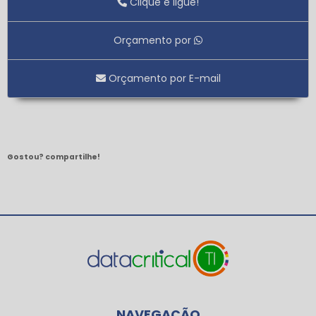
Clique e ligue!
Inteligente e Conectado
Automação de Ambientes: Deixando sua Casa mais Inteligente
Orçamento por
Automação de Ambientes: Transforme Seu Espaço
Automação de Infraestrutura para Otimizar Processos e Reduzir
Orçamento por E-mail
Custos
Automação de Infraestrutura Revoluciona a Gestão de Recursos
e Aumenta a Eficiência
Automação de Infraestrutura Revoluciona a Gestão de Recursos
e Aumenta a Eficiência
Gostou? compartilhe!
Automação de Infraestrutura: O Que Saber
Automação de Infraestrutura: Transformando a Gestão e
Eficiência em Projetos Modernos
Automação de infraestrutura: Transforme sua gestão de TI com
eficiência
Automação de Sistemas Elétricos: Aumente a Eficiência e
Sustentabilidade na Gestão Energética da Sua Empresa
Automação de sistemas elétricos: como transformar sua
eficiência energética
NAVEGAÇÃO