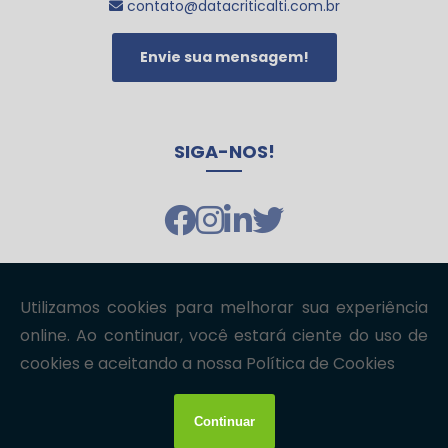
contato@datacriticalti.com.br
Automação Inteligente em Controle de Acesso para Garantir
Segurança e Praticidade
Envie sua mensagem!
Benefícios do Cabeamento Estruturado em Data Center
Benefícios do Projeto Rede GPON para Empresas
Cabeamento Estruturado Data Center garante eficiência e
segurança
SIGA-NOS!
Cabeamento Estruturado Data Center: Benefícios e Melhores
Práticas
Cabeamento Estruturado em Data Centers: Guia Essencial
para Otimizar Sua Infraestrutura
Cabeamento Estruturado em Fibra Óptica
Cabeamento Estruturado em Fibra Óptica
Copyright © datacriticalTI. (Lei 9610 de 19/02/1998)
Cabeamento Estruturado Fibra Óptica: Como Escolher a Melhor
W3C
W3C
Solução
Cabeamento Estruturado Fibra Óptica: Como Escolher a Melhor
Solução para Sua Rede
Cabeamento Estruturado Fibra Óptica: Guia Completo
Cabeamento estruturado fibra óptica: tudo que você precisa